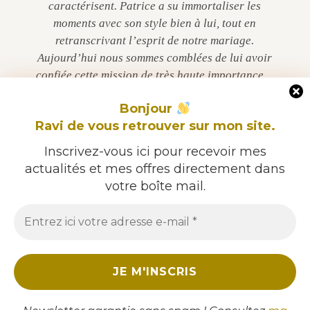
caractérisent. Patrice a su immortaliser les
moments avec son style bien à lui, tout en
retranscrivant l’esprit de notre mariage.
Aujourd’hui nous sommes comblées de lui avoir
confiée cette mission de très haute importance…
Chapeau Patrice !
Bonjour
Ravi de vous retrouver sur mon site.
Caroline & Maëva
Inscrivez-vous ici pour recevoir mes
actualités et mes offres directement dans
votre boîte mail.
© 2026 Patrice Dorizon / 06 60 21 11 75 / Mentions légales /
CGV / Confidentialité
Des cookies sont utilisés pour vous garantir une expérience
optimale sur ce site web (principalement à des fins
ACCÈS PRIVÉ