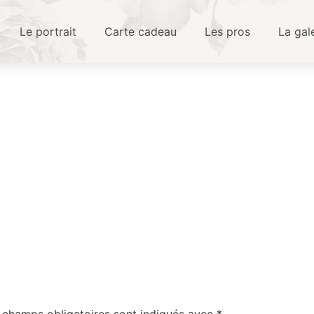
Le portrait
Carte cadeau
Les pros
La gal
 champs obligatoires sont indiqués avec
*