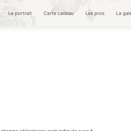
Le portrait
Carte cadeau
Les pros
La gal
 champs obligatoires sont indiqués avec
*