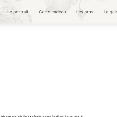
Le portrait
Carte cadeau
Les pros
La gal
 champs obligatoires sont indiqués avec
*