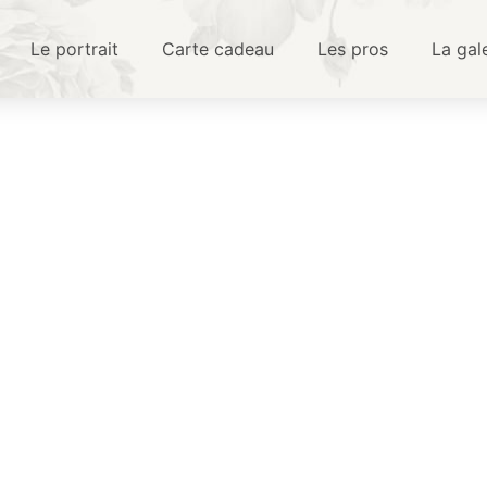
Le portrait
Carte cadeau
Les pros
La gal