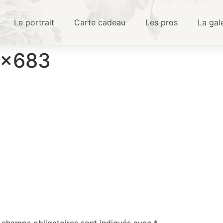
Le portrait
Carte cadeau
Les pros
La gal
4×683
 champs obligatoires sont indiqués avec
*