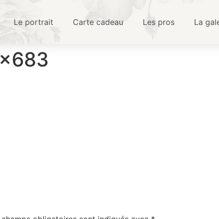
Le portrait
Carte cadeau
Les pros
La gal
4×683
 champs obligatoires sont indiqués avec
*