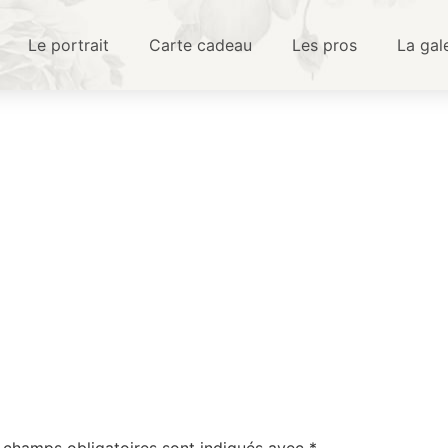
Le portrait
Carte cadeau
Les pros
La gal
 champs obligatoires sont indiqués avec
*