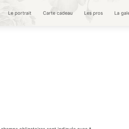
Le portrait
Carte cadeau
Les pros
La gal
6
 champs obligatoires sont indiqués avec
*