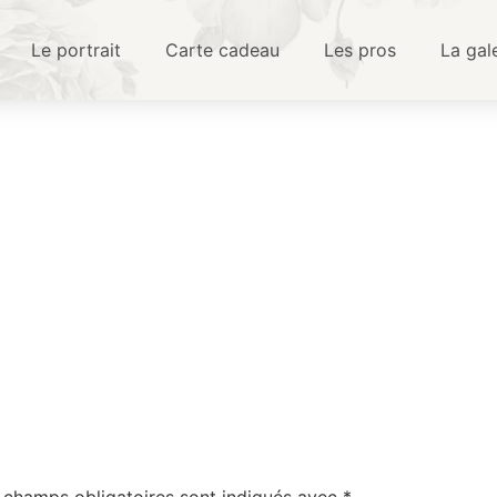
Le portrait
Carte cadeau
Les pros
La gal
6
 champs obligatoires sont indiqués avec
*