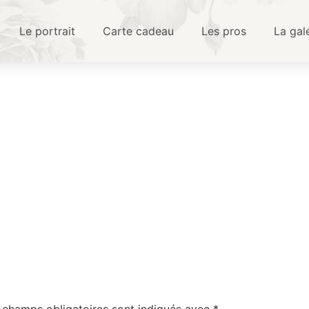
Le portrait
Carte cadeau
Les pros
La gal
 champs obligatoires sont indiqués avec
*