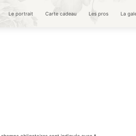
Le portrait
Carte cadeau
Les pros
La gal
 champs obligatoires sont indiqués avec
*