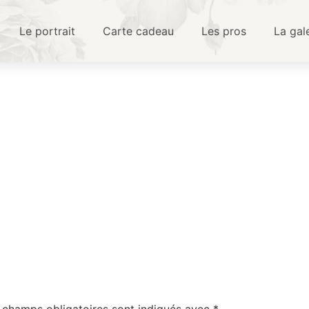
Le portrait
Carte cadeau
Les pros
La gal
2
 champs obligatoires sont indiqués avec
*