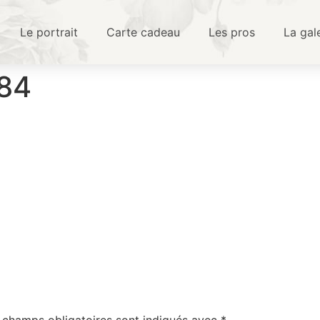
Le portrait
Carte cadeau
Les pros
La gal
84
 champs obligatoires sont indiqués avec
*