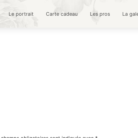
Le portrait
Carte cadeau
Les pros
La gal
 champs obligatoires sont indiqués avec
*