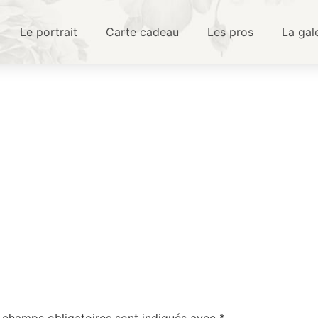
Le portrait
Carte cadeau
Les pros
La gal
 champs obligatoires sont indiqués avec
*