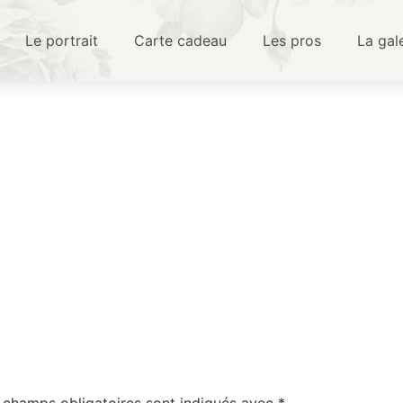
Le portrait
Carte cadeau
Les pros
La gal
 champs obligatoires sont indiqués avec
*