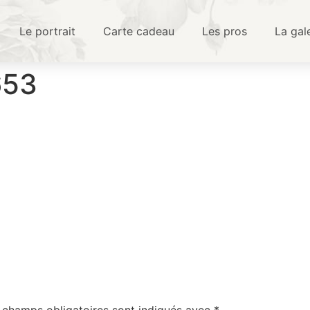
Le portrait
Carte cadeau
Les pros
La gal
653
 champs obligatoires sont indiqués avec
*