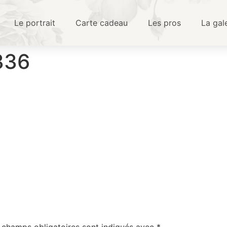
Le portrait
Carte cadeau
Les pros
La gal
336
 champs obligatoires sont indiqués avec
*