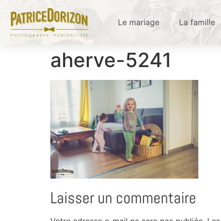
Le mariage
La famille
aherve-5241
Laisser un commentaire
Votre adresse e-mail ne sera pas publiée.
Les