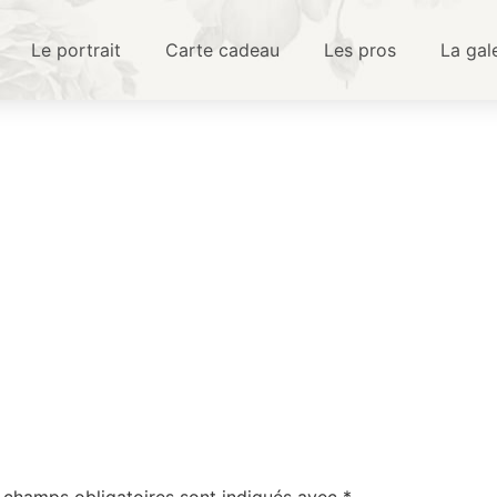
Le portrait
Carte cadeau
Les pros
La gal
 champs obligatoires sont indiqués avec
*