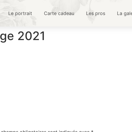
Le portrait
Carte cadeau
Les pros
La gal
dge 2021
 champs obligatoires sont indiqués avec
*