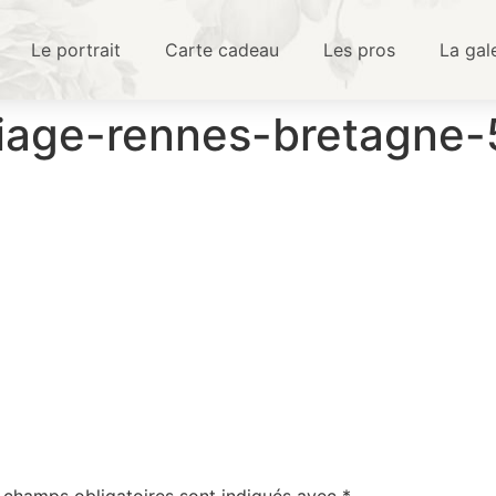
Le portrait
Carte cadeau
Les pros
La gal
iage-rennes-bretagne
 champs obligatoires sont indiqués avec
*