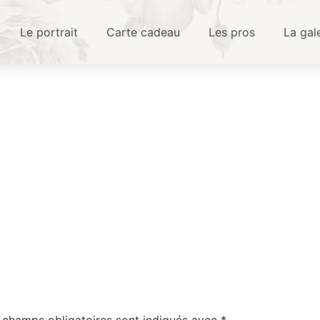
Le portrait
Carte cadeau
Les pros
La gal
 champs obligatoires sont indiqués avec
*