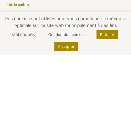
Lire la suite »
Des cookies sont utilisés pour vous garantir une expérience
optimale sur ce site web (principalement à des fins
statistiques).
Gestion des cookies
Refuser
Accepter
Mariage entre le Mont Saint Michel et Paris
Un mariage entre Mont Saint Michel et Paris Anaïs et
Thomas sont un couple de parisien avec un attachement
certain au Mont Saint Michel, ils
Lire la suite »